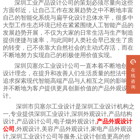
深圳
工业产品设计公司的策划必须尽量向这些
方面邻近，让自己工作在发展趋势之中不断地丰富
自己的智能化系统与扁平化设计总体水平，很多中
大型工作生态环境已经在紧紧围绕人工智能产品的
发展趋势开展，不仅为大家的日常生活与生产制造
提供便捷与速率，与此同时人类社会早已发生了质
的转变，已不依靠大自然社会的主动式存活，而在
不断地努力实现自己的积极使用价值实现。
深圳贝塞尔工业设计公司一直本着
不断地
创新
在
设计
理念
，在
提升
和改善
人们生活质量
的想法中，
线
追求
探索
现代智能高端
产品与人相互之间的影响，
咨
询
并
不断地为客户提供更具创
新价值
的产品外观设
计。
深圳市贝塞尔工业设计是深圳工业设计机构之
一,专业提供深圳工业设计,深圳外观设计,产品结构
设计,产品设计公司,电子烟外观设计,
产品外观设计
公司
,外观设计,美容产品外观设计,家电产品外观设
计,深圳工业设计公司等服务,让设计创造更高的价