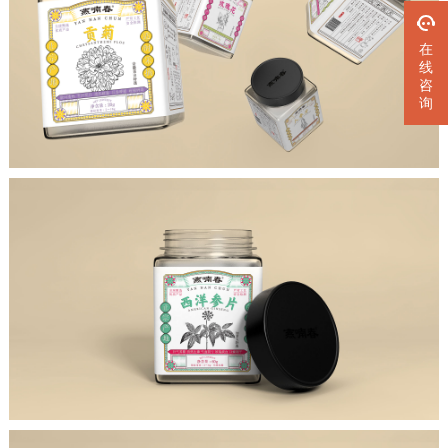
在
线
咨
询