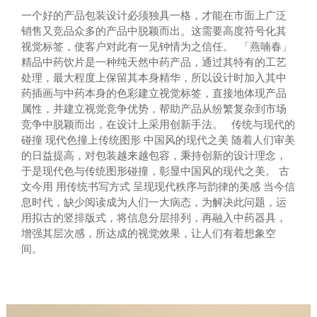
一个好的产品包装设计必须独具一格，才能在市面上广泛
销售又竞品众多的产品中脱颖而出。这需要高度符号化其
视觉标签，使客户对此有一见钟情为之信任。 「燕喃春」
精品中药饮片是一种纯天然中药产品，通过其特有的工艺
处理，最大程度上保留其本身精华，所以设计时加入其中
药插画与中药本身的色彩建立视觉标签，直接地体现产品
属性，并建立视觉竞争优势，帮助产品从纷繁复杂到市场
竞争中脱颖而出，在设计上采用创新手法。 传统与现代的
碰撞 现代色撞上传统图形 中国风的现代之美 随着人们审美
的日益提高，对包装越来越包容，秉持创新的设计理念，
于是现代色与传统图形碰撞，彰显中国风的现代之美。 古
文今用 用传统书写方式 呈现现代秩序与韵律的美感 当今信
息时代，缺少阅读成为人们一大病态，为解决此问题，运
用拟古的竖排版式，将信息分层排列，再融入中药器具，
增强其层次感，所达成的视觉效果，让人们有着想象空
间。