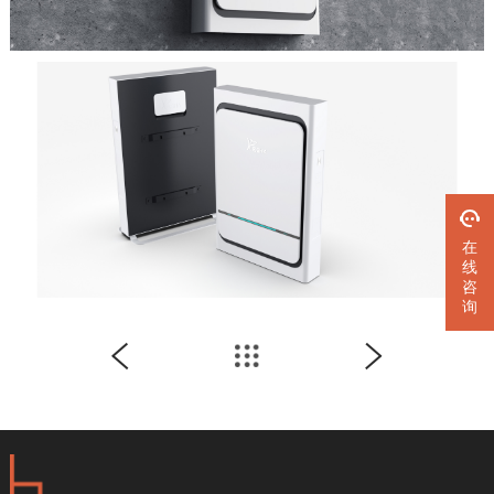
在
线
咨
询