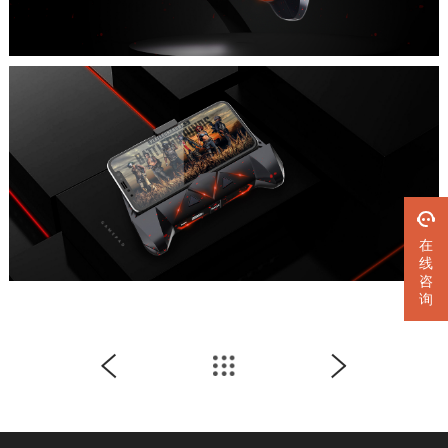
在
线
咨
询