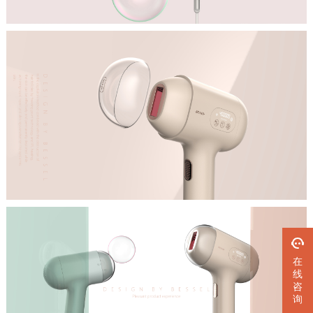
在
线
咨
询