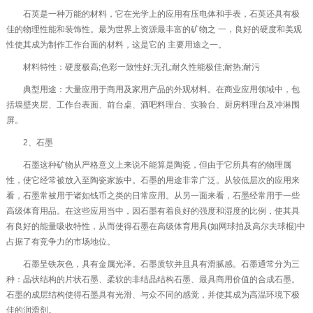
石英是一种万能的材料，它在光学上的应用有压电体和手表，石英还具有极
佳的物理性能和装饰性。最为世界上资源最丰富的矿物之 一，良好的硬度和美观
性使其成为制作工作台面的材料，这是它的 主要用途之一。
材料特性：硬度极高;色彩一致性好;无孔;耐久性能极佳;耐热;耐污
典型用途：大量应用于商用及家用产品的外观材料。在商业应用领域中，包
括墙壁夹层、工作台表面、前台桌、酒吧料理台、实验台、厨房料理台及冲淋围
屏。
2、石墨
石墨这种矿物从严格意义上来说不能算是陶瓷，但由于它所具有的物理属
性，使它经常被放入至陶瓷家族中。石墨的用途非常广泛。从较低层次的应用来
看，石墨常被用于诸如钱币之类的日常应用。从另一面来看，石墨经常用于一些
高级体育用品。在这些应用当中，因石墨有着良好的强度和湿度的比例，使其具
有良好的能量吸收特性，从而使得石墨在高级体育用具(如网球拍及高尔夫球棍)中
占据了有竞争力的市场地位。
石墨呈铁灰色，具有金属光泽。石墨质软并且具有滑腻感。石墨通常分为三
种：晶状结构的片状石墨、柔软的非结晶结构石墨、最具商用价值的合成石墨。
石墨的成层结构使得石墨具有光滑、与众不同的感觉，并使其成为高温环境下极
佳的润滑剂。