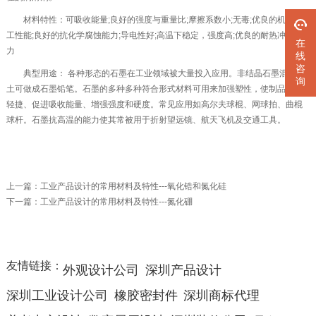
材料特性：可吸收能量;良好的强度与重量比;摩擦系数小;无毒;优良的机械加
工性能;良好的抗化学腐蚀能力;导电性好;高温下稳定，强度高;优良的耐热冲击能
在
力
线
咨
典型用途： 各种形态的石墨在工业领域被大量投入应用。非结晶石墨混入黏
询
土可做成石墨铅笔。石墨的多种多种符合形式材料可用来加强塑性，使制品更为
轻捷、促进吸收能量、增强强度和硬度。常见应用如高尔夫球棍、网球拍、曲棍
球杆。石墨抗高温的能力使其常被用于折射望远镜、航天飞机及交通工具。
上一篇：
工业产品设计的常用材料及特性---氧化锆和氮化硅
下一篇：
工业产品设计的常用材料及特性---氮化硼
友情链接：
外观设计公司
深圳产品设计
深圳工业设计公司
橡胶密封件
深圳商标代理