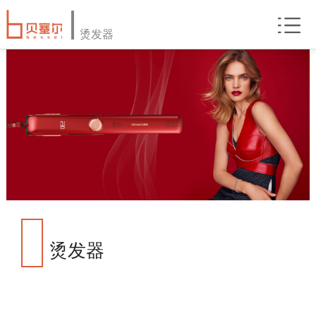
烫发器
烫发器