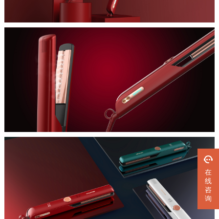
在
线
咨
询