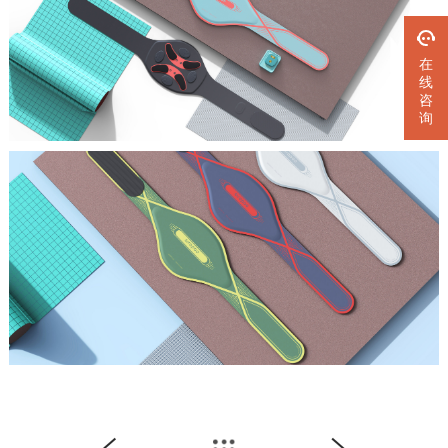
在
线
咨
询